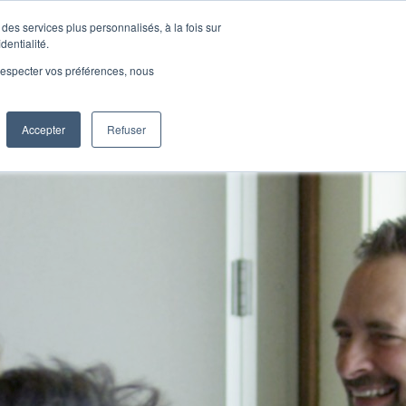
des services plus personnalisés, à la fois sur
nnexion
Abonnement Gratuit
dentialité.
e respecter vos préférences, nous
0
Panier
Parler à un conseiller
Accepter
Refuser