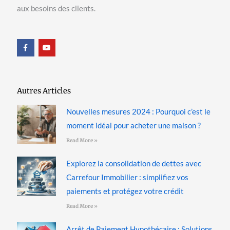
aux besoins des clients.
F
Y
a
o
c
u
e
t
b
u
o
b
o
e
Autres Articles
k
-
f
Nouvelles mesures 2024 : Pourquoi c’est le
moment idéal pour acheter une maison ?
Read More »
Explorez la consolidation de dettes avec
Carrefour Immobilier : simplifiez vos
paiements et protégez votre crédit
Read More »
Arrêt de Paiement Hypothécaire : Solutions