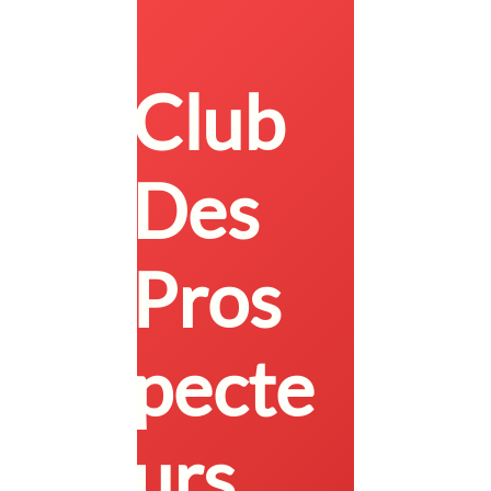
Club
Des
Pros
pecte
urs