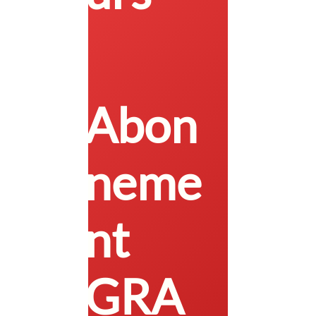
Abon
neme
nt
GRA