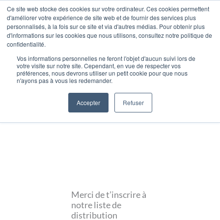
Aller
Ce site web stocke des cookies sur votre ordinateur. Ces cookies permettent
d'améliorer votre expérience de site web et de fournir des services plus
au
personnalisés, à la fois sur ce site et via d'autres médias. Pour obtenir plus
contenu
Parler à un
0
d'informations sur les cookies que nous utilisons, consultez notre politique de
Panier
conseiller
confidentialité.
Vos informations personnelles ne feront l'objet d'aucun suivi lors de
votre visite sur notre site. Cependant, en vue de respecter vos
préférences, nous devrons utiliser un petit cookie pour que nous
n'ayons pas à vous les redemander.
Accepter
Refuser
Merci de t’inscrire à
notre liste de
distribution